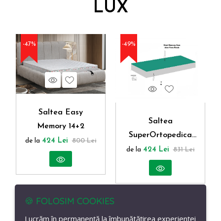
LUX
-47%
-49%
Vezi produs
Wishlist
Vezi produs
Wishlist
Saltea Easy
Saltea
Memory 14+2
SuperOrtopedica
de la
424 Lei
800 Lei
Fizioterapia Bio
de la
424 Lei
831 Lei
Memory AloeVera
Fresh 14+2
🍪 FOLOSIM COOKIES
Lucrăm în permanență la îmbunătățirea experienței