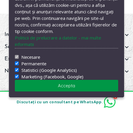
dvs., așa că utilizăm cookie-uri pentru a afișa
conținut și anunțuri relevante atunci când navigați
pe web. Prin continuarea navigării pe site-ul
nostru, confirmați acceptarea utilizării fișierelor de
tip cookie conform.
Informații
Politicii de prelucrare a datelor - mai multe
informatii
Servicii clienți
Necesare
Extra
Permanente
Statistici (Google Analytics)
Newsletter
Marketing (Facebook, Google)
Accepta
1
Copyright © 2026
SaltelePrevi.ro
. Designed with
by
DigitalAgency
Discutați cu un consultant pe WhatsApp.