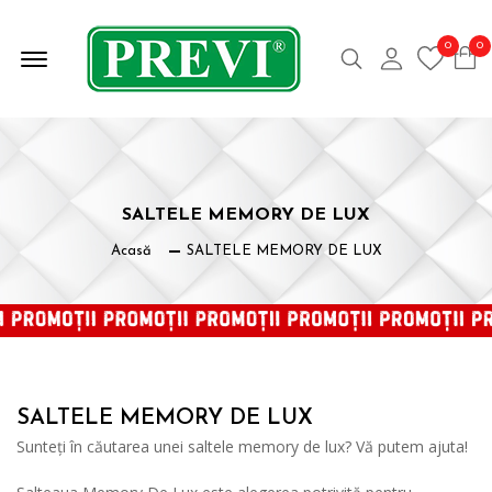
Offcanvas Deschide Meniul
0
0
Caută
Contul meu
SALTELE MEMORY DE LUX
Acasă
SALTELE MEMORY DE LUX
SALTELE MEMORY DE LUX
Sunteți în căutarea unei saltele memory de lux? Vă putem ajuta!