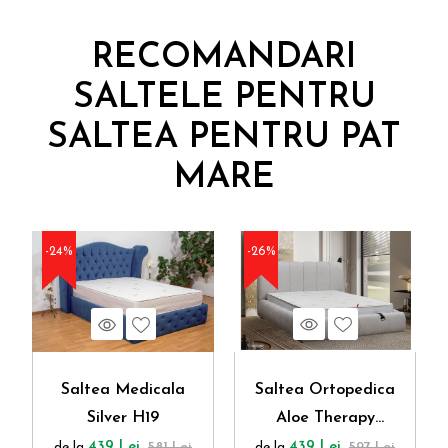
RECOMANDARI
SALTELE PENTRU
SALTEA PENTRU PAT
MARE
-24%
-26%
Vezi produs
Wishlist
Vezi produs
Wishlist
Saltea Ortopedica
Saltea Medicala
Aloe Therapy
Silver H19
Medical Confort
de la
439 Lei
597 Lei
de la
439 Lei
581 Lei