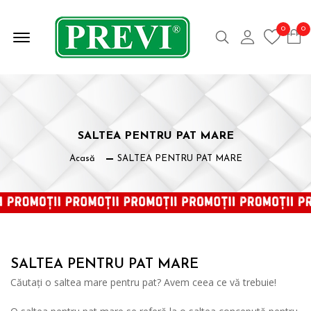
Offcanvas Deschide Meniul
0
0
Caută
Contul meu
SALTEA PENTRU PAT MARE
Acasă
SALTEA PENTRU PAT MARE
SALTEA PENTRU PAT MARE
Căutați o saltea mare pentru pat? Avem ceea ce vă trebuie!