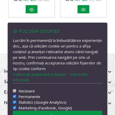
🍪 FOLOSIM COOKIES
Lucrăm în permanență la îmbunătățirea experienței
dvs., așa că utilizăm cookie-uri pentru a afișa
conținut și anunțuri relevante atunci când navigați
pe web. Prin continuarea navigării pe site-ul
nostru, confirmați acceptarea utilizării fișierelor de
tip cookie conform.
Informații
Politicii de prelucrare a datelor - mai multe
informatii
Servicii clienți
Necesare
Extra
Permanente
Statistici (Google Analytics)
Newsletter
Marketing (Facebook, Google)