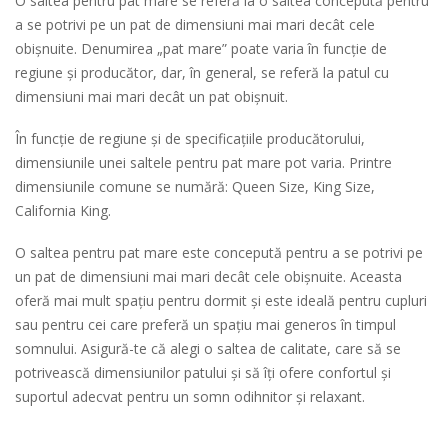
O saltea pentru pat mare se referă la o saltea concepută pentru
a se potrivi pe un pat de dimensiuni mai mari decât cele
obișnuite. Denumirea „pat mare” poate varia în funcție de
regiune și producător, dar, în general, se referă la patul cu
dimensiuni mai mari decât un pat obișnuit.
În funcție de regiune și de specificațiile producătorului,
dimensiunile unei saltele pentru pat mare pot varia. Printre
dimensiunile comune se numără: Queen Size, King Size,
California King.
O saltea pentru pat mare este concepută pentru a se potrivi pe
un pat de dimensiuni mai mari decât cele obișnuite. Aceasta
oferă mai mult spațiu pentru dormit și este ideală pentru cupluri
sau pentru cei care preferă un spațiu mai generos în timpul
somnului. Asigură-te că alegi o saltea de calitate, care să se
potrivească dimensiunilor patului și să îți ofere confortul și
suportul adecvat pentru un somn odihnitor și relaxant.