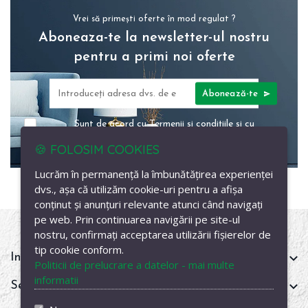
Vrei să primești oferte în mod regulat ?
Aboneaza-te la newsletter-ul nostru
pentru a primi noi oferte
Abonează-te
Sunt de acord cu
Termenii și condițiile
și cu
Politica GDPR
🍪 FOLOSIM COOKIES
Lucrăm în permanență la îmbunătățirea experienței
dvs., așa că utilizăm cookie-uri pentru a afișa
conținut și anunțuri relevante atunci când navigați
pe web. Prin continuarea navigării pe site-ul
nostru, confirmați acceptarea utilizării fișierelor de
tip cookie conform.
Informații
Politicii de prelucrare a datelor - mai multe
informatii
Servicii clienți