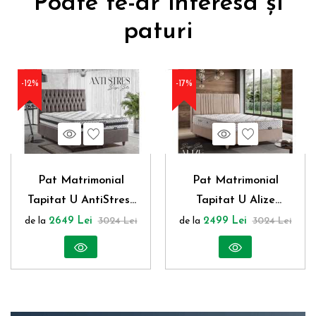
Poate te-ar interesa și
paturi
-12%
-17%
Vezi produs
Wishlist
Vezi produs
Wishlist
Pat Matrimonial
Pat Matrimonial
Tapitat U AntiStress
Tapitat U Alize
somiera rabatabila si
somiera rabatabila si
de la
2649 Lei
3024 Lei
de la
2499 Lei
3024 Lei
spatiu depozitare
spatiu depozitare