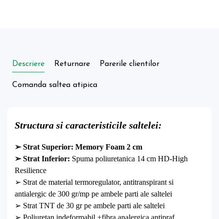
Descriere
Returnare
Parerile clientilor
Comanda saltea atipica
Structura si caracteristicile saltelei:
➢ Strat Superior: Memory Foam 2 cm
➢
Strat Inferior:
Spuma poliuretanica 14 cm HD-High
Resilience
➢ Strat de material termoregulator, antitranspirant si
antialergic de 300 gr/mp pe ambele parti ale saltelei
➢ Strat TNT de 30 gr pe ambele parti ale saltelei
➢ Poliuretan indeformabil +fibra analergica antipraf