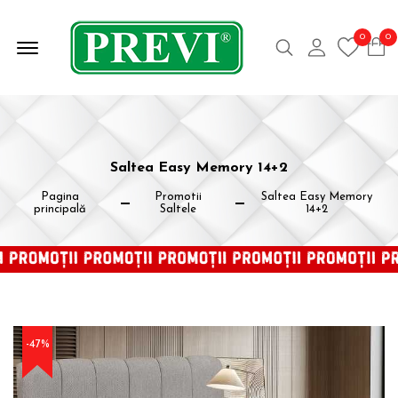
Offcanvas Deschide Meniul
0
0
Caută
Contul meu
Saltea Easy Memory 14+2
Pagina
Promotii
Saltea Easy Memory
principală
Saltele
14+2
-47%