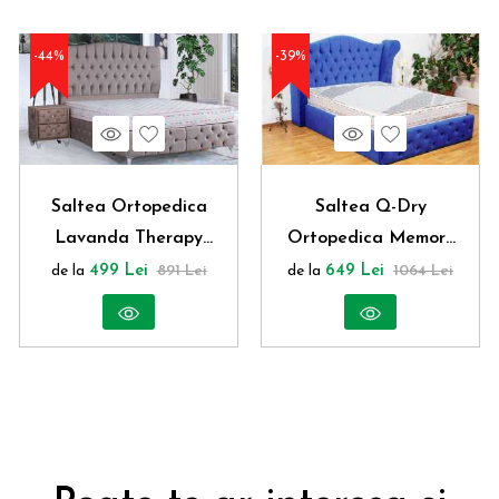
-44%
-39%
Vezi produs
Wishlist
Vezi produs
Wishlist
Saltea Ortopedica
Saltea Q-Dry
Lavanda Therapy
Ortopedica Memory
MemoryFoam 14+3 cm,
14+5 cm
de la
499 Lei
891 Lei
de la
649 Lei
1064 Lei
Material antistatic